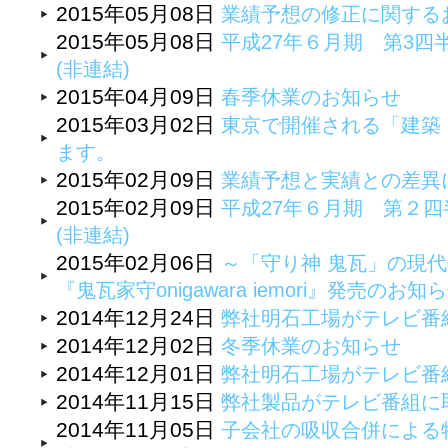
2015年05月08日
業績予想の修正に関する
2015年05月08日
平成27年６月期 第3四
(非連結)
2015年04月09日
春季休業のお知らせ
2015年03月02日
東京で開催される「建築・
ます。
2015年02月09日
業績予想と実績との差異
2015年02月09日
平成27年６月期 第２四
(非連結)
2015年02月06日
～「守り神 鬼瓦」の現
『鬼瓦家守onigawara iemori』発売のお知
2014年12月24日
弊社明石工場がテレビ番
2014年12月02日
冬季休業のお知らせ
2014年12月01日
弊社明石工場がテレビ番
2014年11月15日
弊社製品がテレビ番組に
2014年11月05日
子会社の吸収合併による