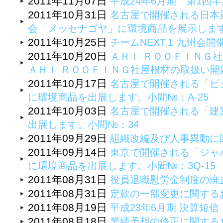
2011年11月07日
平成24年6月期 第1四
2011年10月31日
名古屋で開催される日本
会「メッセナゴヤ」に環境商品を展示しま
2011年10月25日
チームNEXT.1 九州会
2011年10月20日
ＡＨＩ ＲＯＯＦＩＮＧ
ＡＨＩ ＲＯＯＦＩＮＧ社屋根材の取扱い開
2011年10月17日
名古屋で開催される「ビ
に環境商品を出展します。小間№：A-25
2011年10月03日
名古屋で開催される「建
出展します。小間№：34
2011年09月29日
組織改編及び人事異動に
2011年09月14日
東京で開催される「ジャパ
に環境商品を出展します。小間№：3Q-15
2011年08月31日
役員退職慰労金制度の廃
2011年08月31日
定款の一部変更に関する
2011年08月19日
平成23年6月期 決算短
2011年08月18日
業績予想の修正に関する