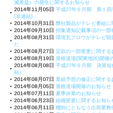
滅差益）の発生に関するお知らせ
2014年11月05日
平成27年６月期 第１四
(非連結)
2014年10月31日
弊社製品がテレビ番組に
2014年09月10日
招集通知記載事項の一部
2014年08月31日
環境瓦グロウがテレビ朝
た
2014年08月27日
定款の一部変更に関する
2014年08月19日
屋根道場(関東地区)開催
2014年08月08日
平成27年６月期 決算
結）
2014年08月07日
業績予想の修正に関する
2014年08月05日
屋根道場開催のお知らせ
2014年07月11日
夏季休業のお知らせ
2014年06月23日
組織変更に関するお知ら
2014年06月11日
棚卸にともなう出荷業務