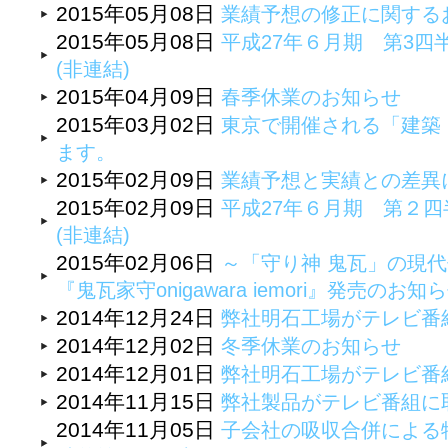
2015年05月08日
業績予想の修正に関する
2015年05月08日
平成27年６月期 第3四
(非連結)
2015年04月09日
春季休業のお知らせ
2015年03月02日
東京で開催される「建築・
ます。
2015年02月09日
業績予想と実績との差異
2015年02月09日
平成27年６月期 第２四
(非連結)
2015年02月06日
～「守り神 鬼瓦」の現
『鬼瓦家守onigawara iemori』発売のお知
2014年12月24日
弊社明石工場がテレビ番
2014年12月02日
冬季休業のお知らせ
2014年12月01日
弊社明石工場がテレビ番
2014年11月15日
弊社製品がテレビ番組に
2014年11月05日
子会社の吸収合併による