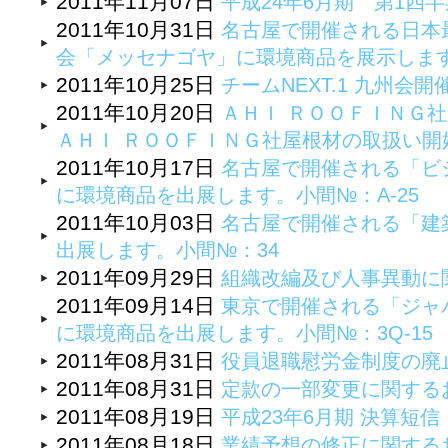
2011年11月07日
平成24年6月期 第1四
2011年10月31日
名古屋で開催される日本
会「メッセナゴヤ」に環境商品を展示しま
2011年10月25日
チームNEXT.1 九州会
2011年10月20日
ＡＨＩ ＲＯＯＦＩＮＧ
ＡＨＩ ＲＯＯＦＩＮＧ社屋根材の取扱い開
2011年10月17日
名古屋で開催される「ビ
に環境商品を出展します。小間№：A-25
2011年10月03日
名古屋で開催される「建
出展します。小間№：34
2011年09月29日
組織改編及び人事異動に
2011年09月14日
東京で開催される「ジャパ
に環境商品を出展します。小間№：3Q-15
2011年08月31日
役員退職慰労金制度の廃
2011年08月31日
定款の一部変更に関する
2011年08月19日
平成23年6月期 決算短
2011年08月18日
業績予想の修正に関する