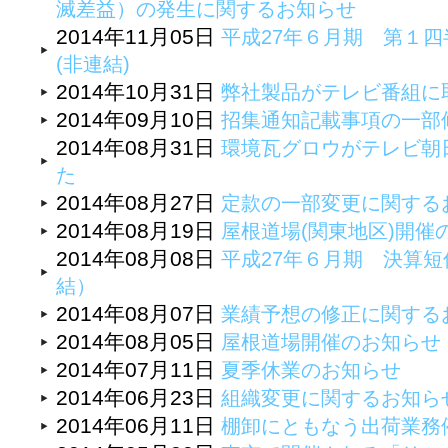
滅差益）の発生に関するお知らせ
2014年11月05日
平成27年６月期 第１四
(非連結)
2014年10月31日
弊社製品がテレビ番組に
2014年09月10日
招集通知記載事項の一部
2014年08月31日
環境瓦グロウがテレビ朝
た
2014年08月27日
定款の一部変更に関する
2014年08月19日
屋根道場(関東地区)開催
2014年08月08日
平成27年６月期 決算
結）
2014年08月07日
業績予想の修正に関する
2014年08月05日
屋根道場開催のお知らせ
2014年07月11日
夏季休業のお知らせ
2014年06月23日
組織変更に関するお知ら
2014年06月11日
棚卸にともなう出荷業務