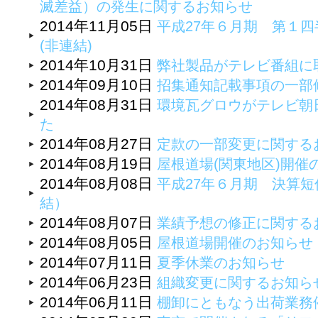
滅差益）の発生に関するお知らせ
2014年11月05日
平成27年６月期 第１四
(非連結)
2014年10月31日
弊社製品がテレビ番組に
2014年09月10日
招集通知記載事項の一部
2014年08月31日
環境瓦グロウがテレビ朝
た
2014年08月27日
定款の一部変更に関する
2014年08月19日
屋根道場(関東地区)開催
2014年08月08日
平成27年６月期 決算
結）
2014年08月07日
業績予想の修正に関する
2014年08月05日
屋根道場開催のお知らせ
2014年07月11日
夏季休業のお知らせ
2014年06月23日
組織変更に関するお知ら
2014年06月11日
棚卸にともなう出荷業務