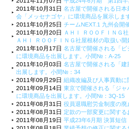
2011年11月07日
平成24年6月期 第1四
2011年10月31日
名古屋で開催される日本
会「メッセナゴヤ」に環境商品を展示しま
2011年10月25日
チームNEXT.1 九州会
2011年10月20日
ＡＨＩ ＲＯＯＦＩＮＧ
ＡＨＩ ＲＯＯＦＩＮＧ社屋根材の取扱い開
2011年10月17日
名古屋で開催される「ビ
に環境商品を出展します。小間№：A-25
2011年10月03日
名古屋で開催される「建
出展します。小間№：34
2011年09月29日
組織改編及び人事異動に
2011年09月14日
東京で開催される「ジャパ
に環境商品を出展します。小間№：3Q-15
2011年08月31日
役員退職慰労金制度の廃
2011年08月31日
定款の一部変更に関する
2011年08月19日
平成23年6月期 決算短
2011年08月18日
業績予想の修正に関する