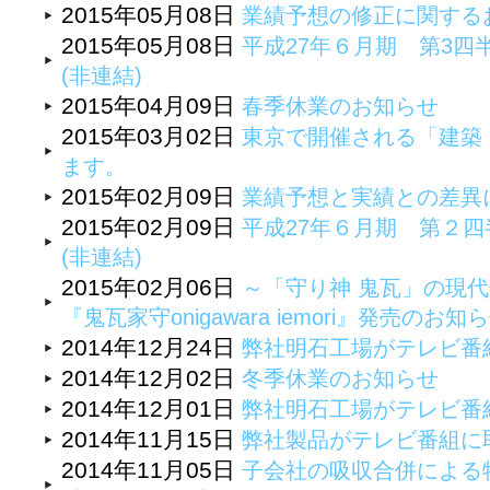
2015年05月08日
業績予想の修正に関する
2015年05月08日
平成27年６月期 第3四
(非連結)
2015年04月09日
春季休業のお知らせ
2015年03月02日
東京で開催される「建築・
ます。
2015年02月09日
業績予想と実績との差異
2015年02月09日
平成27年６月期 第２四
(非連結)
2015年02月06日
～「守り神 鬼瓦」の現
『鬼瓦家守onigawara iemori』発売のお知
2014年12月24日
弊社明石工場がテレビ番
2014年12月02日
冬季休業のお知らせ
2014年12月01日
弊社明石工場がテレビ番
2014年11月15日
弊社製品がテレビ番組に
2014年11月05日
子会社の吸収合併による