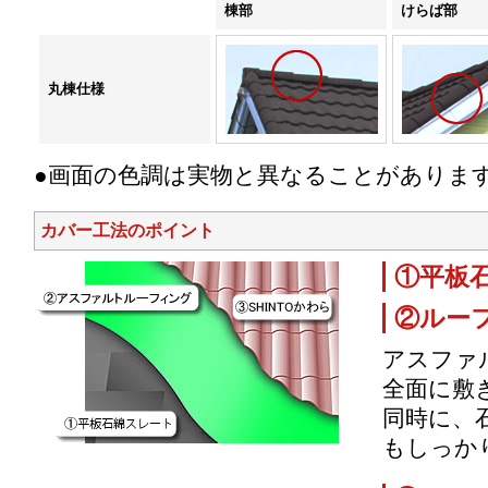
棟部
けらば部
丸棟仕様
●画面の色調は実物と異なることがありま
カバー工法のポイント
①平板
②ルー
アスファ
全面に敷
同時に、
もしっか