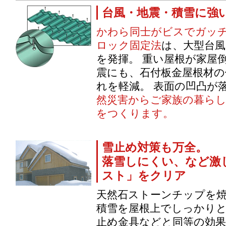
台風・地震・積雪に強
かわら同士がビスでガッ
ロック固定法
は、大型台
を発揮。 重い屋根が家屋
震にも、石付板金屋根材の
れを軽減。 表面の凹凸が
然災害からご家族の暮ら
をつくります。
雪止め対策も万全。
落雪しにくい、など激
スト」をクリア
天然石ストーンチップを
積雪を屋根上でしっかり
止め金具などと同等の効