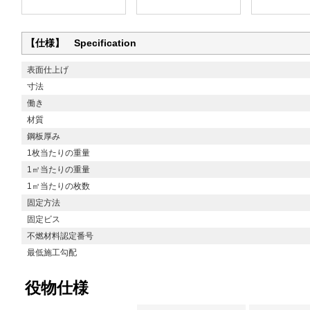
【仕様】 Specification
表面仕上げ
寸法
働き
材質
鋼板厚み
1枚当たりの重量
1㎡当たりの重量
1㎡当たりの枚数
固定方法
固定ビス
不燃材料認定番号
最低施工勾配
役物仕様