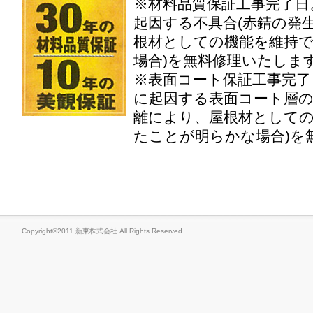
※材料品質保証工事完了日
起因する不具合(赤錆の発
根材としての機能を維持
場合)を無料修理いたしま
※表面コート保証工事完了
に起因する表面コート層の
離により、屋根材として
たことが明らかな場合)を
Copyright©2011 新東株式会社 All Rights Reserved.