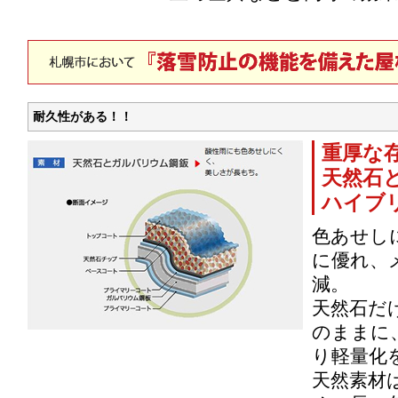
耐久性がある！！
重厚な
天然石
ハイブ
色あせし
に優れ、
減。
天然石だ
のままに
り軽量化
天然素材