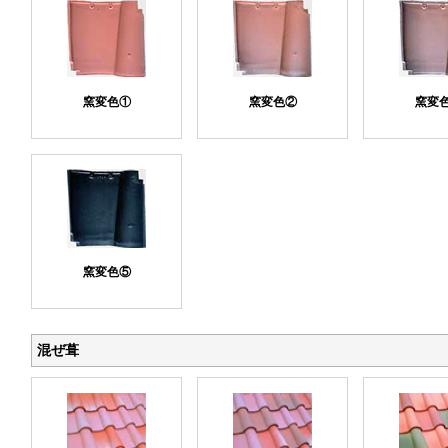
窯変色①
窯変色②
窯変
窯変色⑤
混ぜ葺