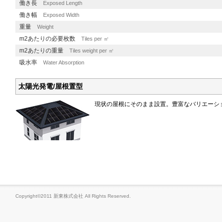
働き長
Exposed Length
働き幅
Exposed Width
重量
Weight
m2あたりの必要枚数
Tiles per ㎡
m2あたりの重量
Tiles weight per ㎡
吸水率
Water Absorption
太陽光発電/屋根置型
現状の屋根にそのまま設置。豊富なバリエーシ
Copyright©2011 新東株式会社 All Rights Reserved.